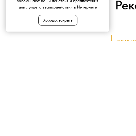
Рек
запоминают ваши действия и предпочтения
для лучшего взаимодействия в Интернете
Хорошо, закрыть
ПЛАВА
Каталог
Акции
Доски о
Цены
Встань-на-гвозди.РФ - интернет-
Контакт
магазин досок садху с гвоздями.