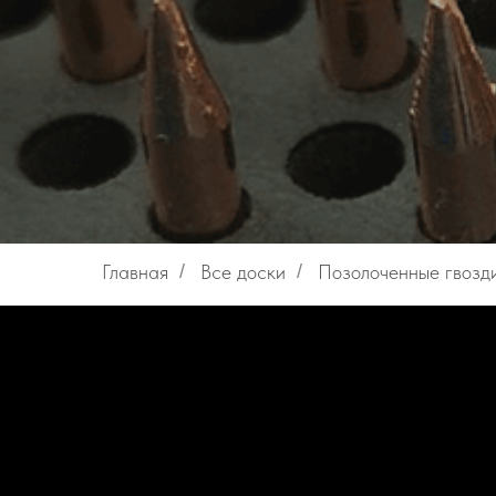
Главная
/
Все доски
/
Позолоченные гвозд