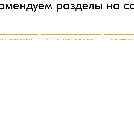
омендуем разделы на с
ЮЩИЕ ГВОЗДИ
КАУЧУКОВЫЕ ДОСКИ
С ОСТРОВ
Для спины
Про гвоздестояние
Динамические
Купить в Москве
птом
Для начинающих
Доставка в Казахста
Медные гвозди
Гвоздестояние в
Москве
ы
Каучуковые доски
Подбор доски