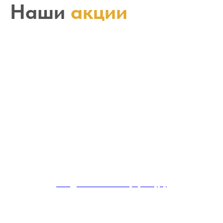
Наши
акции
Скидка 25% на акупунктуру