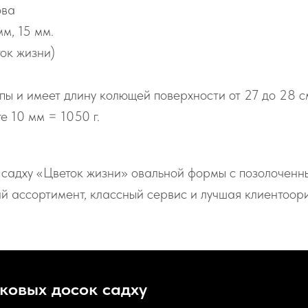
ова
мм, 15 мм.
ток жизни)
ы и имеет длину колющей поверхности от 27 до 28 с
ге 10 мм = 1050 г.
у садху «Цветок жизни» овальной формы с позолоченн
ий ассортимент, классный сервис и лучшая клиентоор
ковых досок садху