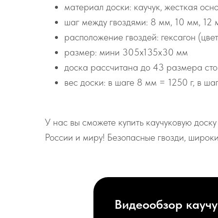
материал доски: каучук, жесткая осн
шаг между гвоздями: 8 мм, 10 мм, 12 
расположение гвоздей: гексагон (цве
размер: мини 305х135х30 мм
доска рассчитана до 43 размера стоп
вес доски: в шаге 8 мм = 1250 г, в ша
У нас вы сможете купить каучуковую доск
России и миру! Безопасные гвозди, широк
Видеообзор каучу