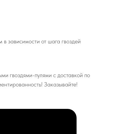
м в зависимости от шага гвоздей
ыми гвоздями-пулями с доставкой по
иентированность! Заказывайте!