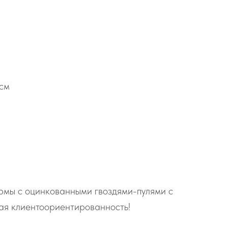
 см
ормы с оцинкованными гвоздями-пулями с
шая клиентоориентированность!