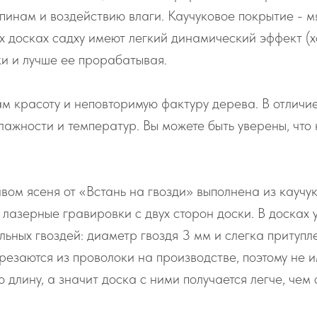
пинам и воздействию влаги. Каучуковое покрытие - мя
вых досках садху имеют легкий динамический эффект (х
ки и лучше ее прорабатывая.
 красоту и неповторимую фактуру дерева. В отличие
лажности и температур. Вы можете быть уверены, что 
вом ясеня от «Встань на гвозди» выполнена из каучу
 лазерные гравировки с двух сторон доски. В досках
льных гвоздей: диаметр гвоздя 3 мм и слегка притуп
арезаются из проволоки на производстве, поэтому не 
 длину, а значит доска с ними получается легче, че