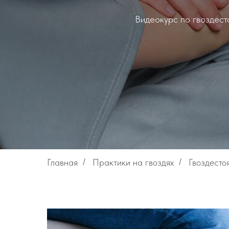
Видеокурс по гвоздесто
Главная
/
Практики на гвоздях
/
Гвоздесто