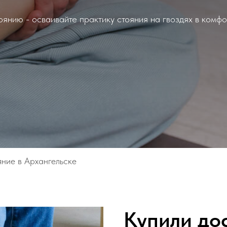
янию - осваивайте практику стояния на гвоздях в комфо
яние в Архангельске
Купили дос