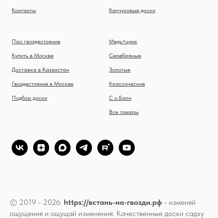
Контакты
Каучуковые доски
Про гвоздестояние
Медь+цинк
Купить в Москве
Серебряные
Доставка в Казахстан
Золотые
Гвоздестояние в Москве
Классические
Подбор доски
С о.Бали
Все товары
© 2019 - 2026.
https://встань-на-гвозди.рф
- изменяй
ощущения и ощущай изменения. Качественные доски садху