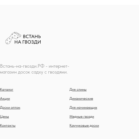
Встань-на-гвозди.РФ - интернет-
магазин досок садху с гвоздями.
Каталог
Для спины
Акции
Динамические
Доски оптом
Для начинающих
Цены
Медные гвозди
Контакты
Каучуковые доски