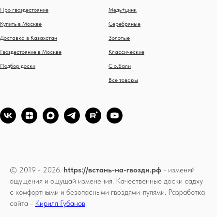
Про гвоздестояние
Медь+цинк
Купить в Москве
Серебряные
Доставка в Казахстан
Золотые
Гвоздестояние в Москве
Классические
Подбор доски
С о.Бали
Все товары
© 2019 - 2026.
https://встань-на-гвозди.рф
- изменяй
ощущения и ощущай изменения. Качественные доски садху
с комфортными и безопасными гвоздями-пулями. Разработка
сайта -
Кирилл Губанов
.