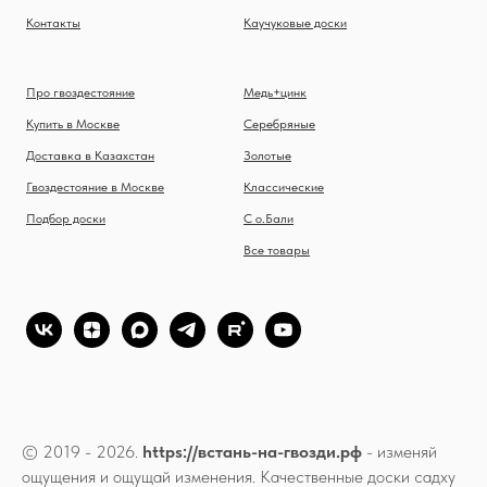
Контакты
Каучуковые доски
Про гвоздестояние
Медь+цинк
Купить в Москве
Серебряные
Доставка в Казахстан
Золотые
Гвоздестояние в Москве
Классические
Подбор доски
С о.Бали
Все товары
© 2019 - 2026.
https://встань-на-гвозди.рф
- изменяй
ощущения и ощущай изменения. Качественные доски садху