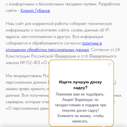
с комфортными и безопасными гвоздями-пулями. Разработка
сайта -
Кирилл Губанов
.
Наш сайт для корректной работы собирает техническую
информацию о посетителях сайта: cookie, данные об IP-
адресе, местоположении и другую. Вся информация
собирается и обрабатывается согласно
политике в
отношении обработки персональных данных
. Согласно ст.24
Конституции Российской Федерации и ст.6 Федерального
закона №152-ФЗ «О персональных данных».
Мы аккредитованы Роскомнадзором как оператор
Ищете лучшую доску
персональных данных (
номер регистрации 77-25-386212
),
садху?
имеем право хранить и обрабатывать ваши персональные
Поможем вам ее подобрать.
данные. Все полученные документы хранятся на специальных
Акция! Видеокурс по
серверах, которые отвечают всем требованиям ФЗ №152
гвоздестоянию в подарок при
«О персональных данных».
покупке доски садху!
Кликните на иконку, чтобы
написать.