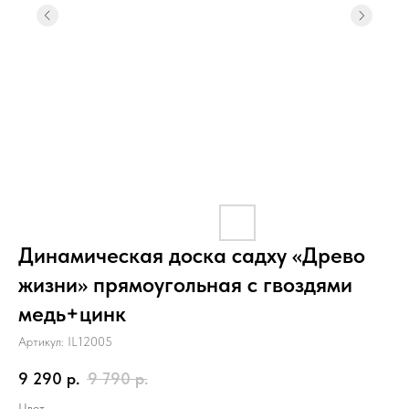
Динамическая доска садху «Древо
жизни» прямоугольная с гвоздями
медь+цинк
Артикул:
IL12005
9 290
р.
9 790
р.
Цвет