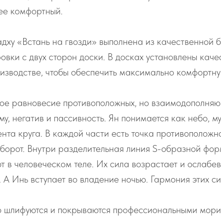
лее комфортный.
дху «Встань на гвозди» выполнена из качественной б
овки с двух сторон доски. В досках установлены кач
оизводстве, чтобы обеспечить максимально комфортну
ое равновесие противоположных, но взаимодополняющ
у, негатив и пассивность. Ян понимается как небо, м
нта круга. В каждой части есть точка противоположног
борот. Внутри разделительная линия S-образной форм
т в человеческом теле. Их сила возрастает и ослабев
. А Инь вступает во владение ночью. Гармония этих си
о шлифуются и покрываются профессиональными морил