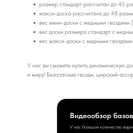
размер стандарт рассчитан до 45 ра
макси-доска рассчитана до 48 разме
вес мини-доски с медными гвоздями (ш
вес доски размера стандарт с медным
вес макси-доски с медными гвоздями 
У нас вы сможете купить динамическую д
и миру! Безопасные гвозди, широкий ассо
Видеообзор базов
У нас большое количество вари