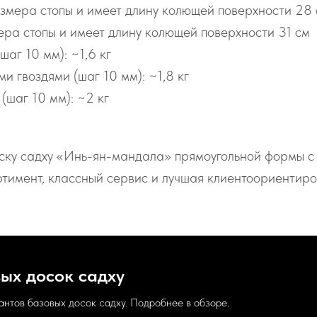
змера стопы и имеет длину колющей поверхности 28
ра стопы и имеет длину колющей поверхности 31 см
аг 10 мм): ~1,6 кг
и гвоздями (шаг 10 мм): ~1,8 кг
(шаг 10 мм): ~2 кг
оску садху «Инь-ян-мандала» прямоугольной формы с 
ртимент, классный сервис и лучшая клиентоориентиро
ых досок садху
антов базовых досок садху. Подробнее в обзоре.