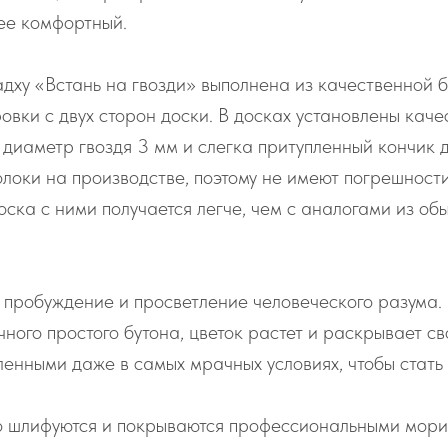
лее комфортный.
дху «Встань на гвозди» выполнена из качественной б
овки с двух сторон доски. В досках установлены каче
 диаметр гвоздя 3 мм и слегка притупленный кончик 
олоки на производстве, поэтому не имеют погрешности
оска с ними получается легче, чем с аналогами из об
пробуждение и просветление человеческого разума. Э
ого простого бутона, цветок растет и раскрывает св
ленными даже в самых мрачных условиях, чтобы стать 
о шлифуются и покрываются профессиональными морил