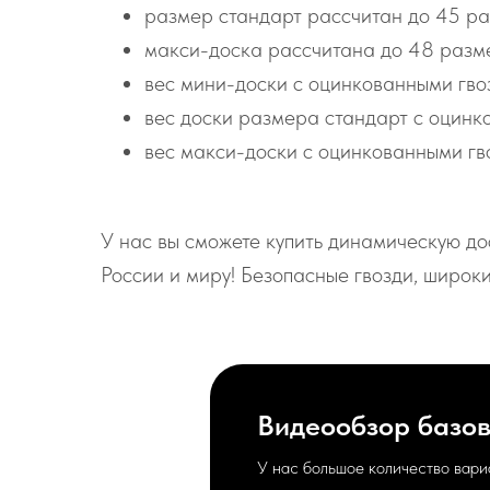
размер стандарт рассчитан до 45 ра
макси-доска рассчитана до 48 разме
вес мини-доски с оцинкованными гвоз
вес доски размера стандарт с оцинко
вес макси-доски с оцинкованными гво
У нас вы сможете купить динамическую до
России и миру! Безопасные гвозди, широк
Видеообзор базов
У нас большое количество вари