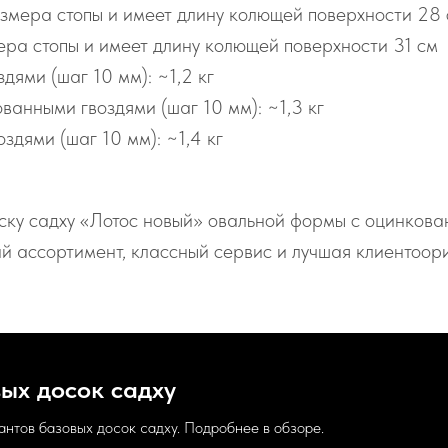
змера стопы и имеет длину колющей поверхности 28
ра стопы и имеет длину колющей поверхности 31 см
дями (шаг 10 мм): ~1,2 кг
ванными гвоздями (шаг 10 мм): ~1,3 кг
здями (шаг 10 мм): ~1,4 кг
ску садху «Лотос новый» овальной формы с оцинкова
ий ассортимент, классный сервис и лучшая клиентоор
ых досок садху
антов базовых досок садху. Подробнее в обзоре.