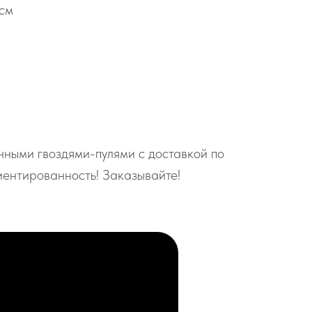
 см
нными гвоздями-пулями с доставкой по
иентированность! Заказывайте!