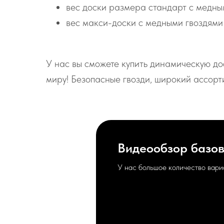
вес доски размера стандарт с медным
вес макси-доски с медными гвоздями 
У нас вы сможете купить динамическую до
миру! Безопасные гвозди, широкий ассорт
Видеообзор базов
У нас большое количество вари