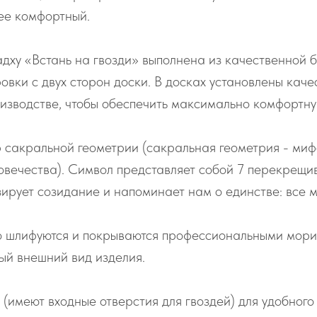
лее комфортный.
дху «Встань на гвозди» выполнена из качественной б
овки с двух сторон доски. В досках установлены кач
оизводстве, чтобы обеспечить максимально комфортну
р сакральной геометрии (сакральная геометрия - ми
ловечества). Символ представляет собой 7 перекрещи
ирует созидание и напоминает нам о единстве: все м
о шлифуются и покрываются профессиональными морил
ый внешний вид изделия.
 (имеют входные отверстия для гвоздей) для удобног