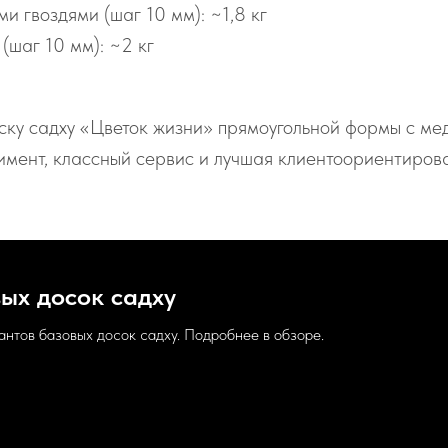
и гвоздями (шаг 10 мм): ~1,8 кг
(шаг 10 мм): ~2 кг
ску садху «Цветок жизни» прямоугольной формы с мед
имент, классный сервис и лучшая клиентоориентиров
ых досок садху
антов базовых досок садху. Подробнее в обзоре.