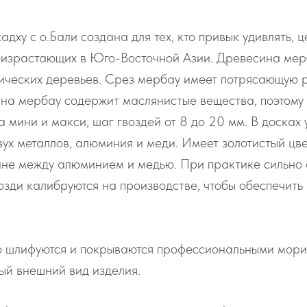
дху с о.Бали создана для тех, кто привык удивлять, 
оизрастающих в Юго-Восточной Азии. Древесина мерб
отических деревьев. Срез мербау имеет потрясающую р
на мербау содержит маслянистые вещества, поэтому 
 мини и макси, шаг гвоздей от 8 до 20 мм. В досках
 двух металлов, алюминия и меди. Имеет золотистый ц
ине между алюминием и медью. При практике сильно о
озди калибруются на производстве, чтобы обеспечит
о шлифуются и покрываются профессиональными морил
ый внешний вид изделия.