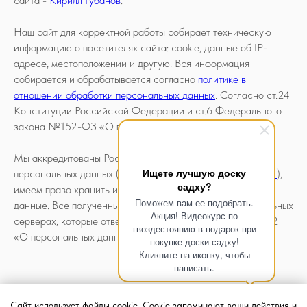
сайта -
Кирилл Губанов
.
Наш сайт для корректной работы собирает техническую
информацию о посетителях сайта: cookie, данные об IP-
адресе, местоположении и другую. Вся информация
собирается и обрабатывается согласно
политике в
отношении обработки персональных данных
. Согласно ст.24
Конституции Российской Федерации и ст.6 Федерального
закона №152-ФЗ «О персональных данных».
Мы аккредитованы Роскомнадзором как оператор
Ищете лучшую доску
персональных данных (
номер регистрации 77-25-386212
),
садху?
имеем право хранить и обрабатывать ваши персональные
Поможем вам ее подобрать.
данные. Все полученные документы хранятся на специальных
Акция! Видеокурс по
серверах, которые отвечают всем требованиям ФЗ №152
гвоздестоянию в подарок при
«О персональных данных».
покупке доски садху!
Кликните на иконку, чтобы
написать.
Сайт использует файлы cookie. Cookie запоминают ваши действия и