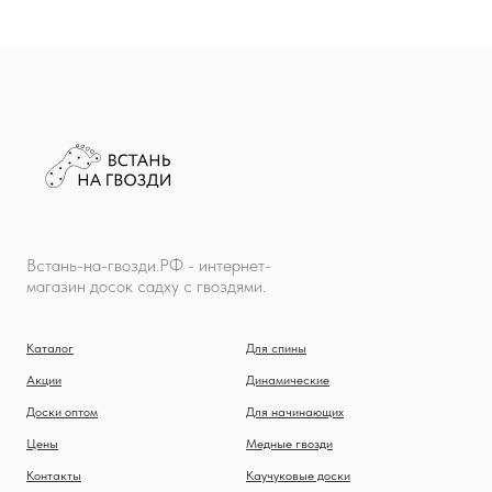
Встань-на-гвозди.РФ - интернет-
магазин досок садху с гвоздями.
Каталог
Для спины
Акции
Динамические
Доски оптом
Для начинающих
Цены
Медные гвозди
Контакты
Каучуковые доски