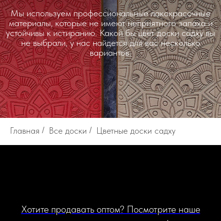
Мы используем профессиональные лакокрасочные
материалы, которые не имеют неприятного запаха и
устойчивы к истиранию. Какой бы цвет доски садху вы
не выбрали, у нас найдется для вас несколько
вариантов.
Главная
/
Все доски
/
Цветные доски садху
Хотите продавать оптом? Посмотрите наше