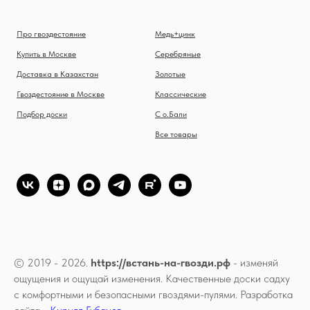
Про гвоздестояние
Медь+цинк
Купить в Москве
Серебряные
Доставка в Казахстан
Золотые
Гвоздестояние в Москве
Классические
Подбор доски
С о.Бали
Все товары
© 2019 - 2026.
https://встань-на-гвозди.рф
- изменяй
ощущения и ощущай изменения. Качественные доски садху
с комфортными и безопасными гвоздями-пулями. Разработка