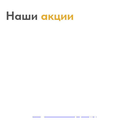
Наши
акции
Скидка 25% на акупунктуру