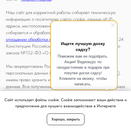
Наш сайт для корректной работы собирает техническую
информацию о посетителях сайта: cookie, данные об IP-
адресе, местоположении и другую. Вся информация
собирается и обрабатывается согласно
политике в
отношении обработки персональных данных
. Согласно ст.24
Ищете лучшую доску
Конституции Российской Федерации и ст.6 Федерального
садху?
закона №152-ФЗ «О персональных данных».
Поможем вам ее подобрать.
Акция! Видеокурс по
Мы аккредитованы Роскомнадзором как оператор
гвоздестоянию в подарок при
покупке доски садху!
персональных данных (
номер регистрации 77-25-386212
),
Кликните на иконку, чтобы
имеем право хранить и обрабатывать ваши персональные
написать.
данные. Все полученные документы хранятся на специальных
серверах, которые отвечают всем требованиям ФЗ №152
«О персональных данных».
Сайт использует файлы cookie. Cookie запоминают ваши действия и
предпочтения для лучшего взаимодействия в Интернете
Хорошо, закрыть