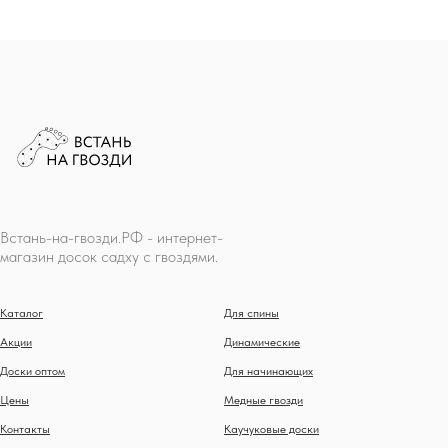
Встань-на-гвозди.РФ - интернет-
магазин досок садху с гвоздями.
Каталог
Для спины
Акции
Динамические
Доски оптом
Для начинающих
Цены
Медные гвозди
Контакты
Каучуковые доски