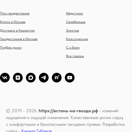
Про гвоздестояние
Медь+цинк
Купить в Москве
Серебряные
Доставка в Казахстан
Золотые
Гвоздестояние в Москве
Классические
Подбор доски
С о.Бали
Все товары
© 2019 - 2026.
https://встань-на-гвозди.рф
- изменяй
ощущения и ощущай изменения. Качественные доски садху
с комфортными и безопасными гвоздями-пулями. Разработка
сайта -
Кирилл Губанов
.