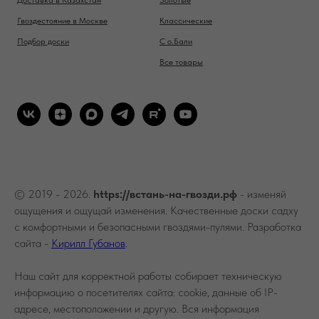
Доставка в Казахстан
Золотые
Гвоздестояние в Москве
Классические
Подбор доски
С о.Бали
Все товары
© 2019 - 2026.
https://встань-на-гвозди.рф
- изменяй
ощущения и ощущай изменения. Качественные доски садху
с комфортными и безопасными гвоздями-пулями. Разработка
сайта -
Кирилл Губанов
.
Наш сайт для корректной работы собирает техническую
информацию о посетителях сайта: cookie, данные об IP-
адресе, местоположении и другую. Вся информация