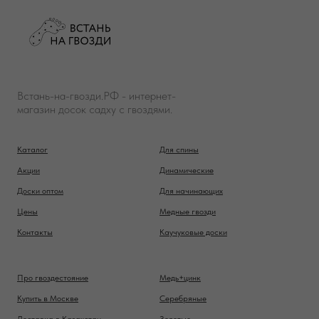
Встань-на-гвозди.РФ - интернет-
магазин досок садху с гвоздями.
Каталог
Для спины
Акции
Динамические
Доски оптом
Для начинающих
Цены
Медные гвозди
Контакты
Каучуковые доски
Про гвоздестояние
Медь+цинк
Купить в Москве
Серебряные