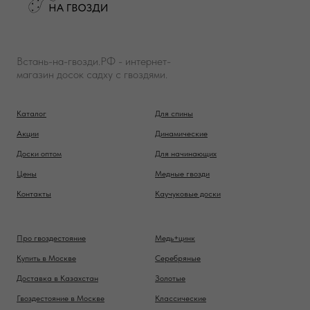
Встань-на-гвозди.РФ - интернет-
магазин досок садху с гвоздями.
Каталог
Для спины
Акции
Динамические
Доски оптом
Для начинающих
Цены
Медные гвозди
Контакты
Каучуковые доски
Про гвоздестояние
Медь+цинк
Купить в Москве
Серебряные
Доставка в Казахстан
Золотые
Гвоздестояние в Москве
Классические