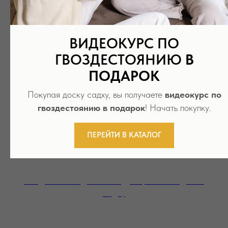
Оплатите картой халва в рассрочку на 6
месяцев
ВИДЕОКУРС ПО
ГВОЗДЕСТОЯНИЮ
В
ПОДАРОК
Покупая доску садху, вы получаете
видеокурс по
гвоздестоянию в подарок
! Начать покупку.
ПЕРЕЙТИ В КАТАЛОГ
Скидка за каждый последующий заказ доски
садху