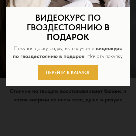
ВИДЕОКУРС ПО
НЕ МОЖЕТЕ ПОДОБРАТЬ
ГВОЗДЕСТОЯНИЮ
В
ДОСКУ САДХУ?
ПОДАРОК
Переходите по ссылке и соберите доску по
Покупая доску садху, вы получаете
видеокурс
вашим параметрам!
по гвоздестоянию в подарок
! Начать покупку.
ПОДОБРАТЬ ДОСКУ
ПЕРЕЙТИ В КАТАЛОГ
Стояние на гвоздях восстанавливает баланс и
поток энергии во всем теле, душе и разуме