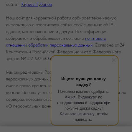
сайта -
Кирилл Губанов
.
Наш сайт для корректной работы собирает техническую
информацию о посетителях сайта: cookie, данные об IP-
адресе, местоположении и другую. Вся информация
собирается и обрабатывается согласно
политике в
отношении обработки персональных данных
. Согласно ст.24
Конституции Российской Федерации и ст.6 Федерального
закона №152-ФЗ «О персональных данных».
Мы аккредитованы Роскомнадзором как оператор
Ищете лучшую доску
персональных данных (
номер регистрации 77-25-386212
),
садху?
имеем право хранить и обрабатывать ваши персональные
Поможем вам ее подобрать.
данные. Все полученные документы хранятся на специальных
Акция! Видеокурс по
серверах, которые отвечают всем требованиям ФЗ №152
гвоздестоянию в подарок при
«О персональных данных».
покупке доски садху!
Кликните на иконку, чтобы
написать.