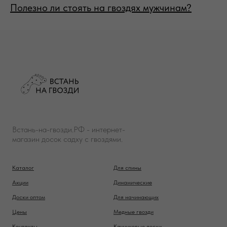
Полезно ли стоять на гвоздях мужчинам?
Встань-на-гвозди.РФ - интернет-
магазин досок садху с гвоздями.
Каталог
Для спины
Акции
Динамические
Доски оптом
Для начинающих
Цены
Медные гвозди
Контакты
Каучуковые доски