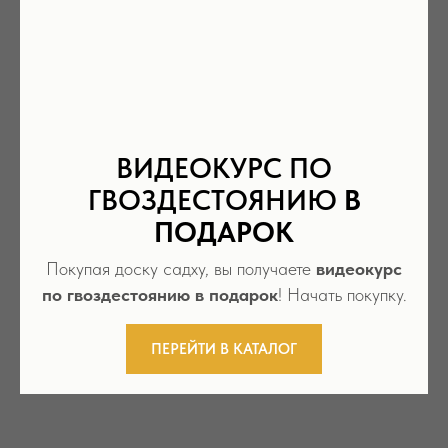
ВИДЕОКУРС ПО
ГВОЗДЕСТОЯНИЮ
В
Оплатите картой халва в рассрочку на 6
месяцев
ПОДАРОК
Покупая доску садху, вы получаете
видеокурс
по гвоздестоянию в подарок
! Начать покупку.
ПЕРЕЙТИ В КАТАЛОГ