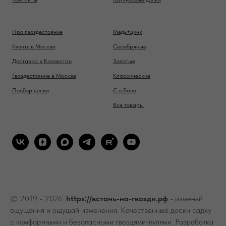
Про гвоздестояние
Медь+цинк
Купить в Москве
Серебряные
Доставка в Казахстан
Золотые
Гвоздестояние в Москве
Классические
Подбор доски
С о.Бали
Все товары
© 2019 - 2026.
https://встань-на-гвозди.рф
- изменяй
ощущения и ощущай изменения. Качественные доски садху
с комфортными и безопасными гвоздями-пулями. Разработка