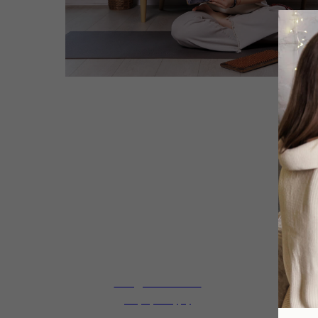
Скидка 25% на
В
акупунктуру
н