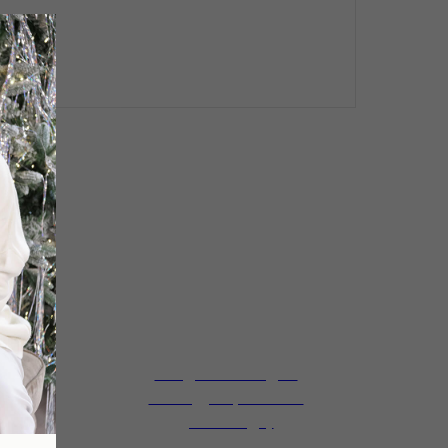
Скидка за каждый
на
последующий заказ
доски садху