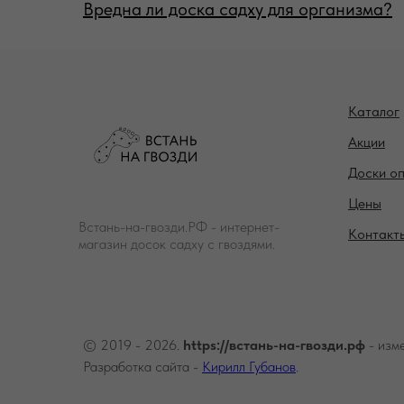
Вредна ли доска садху для организма?
Каталог
Акции
Доски о
Цены
Встань-на-гвозди.РФ - интернет-
Контакт
магазин досок садху с гвоздями.
© 2019 - 2026.
https://встань-на-гвозди.рф
- изм
Разработка сайта -
Кирилл Губанов
.