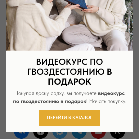
Скидка за каждый последующий заказ доски
садху
ВИДЕОКУРС ПО
ГВОЗДЕСТОЯНИЮ
В
Хотите больше полезной
ПОДАРОК
информации? Подпишитесь на
Покупая доску садху, вы получаете
видеокурс
наши соцсети!
по гвоздестоянию в подарок
! Начать покупку.
ПЕРЕЙТИ В КАТАЛОГ