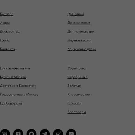
Каталог
Для спины
Акции
Динамические
Доски оптом
Для начинающих
Цены
Медные гвозди
Контакты
Каучуковые доски
Про гвоздестояние
Медь+цинк
Купить в Москве
Серебряные
Доставка в Казахстан
Золотые
Гвоздестояние в Москве
Классические
Подбор доски
С о.Бали
Все товары