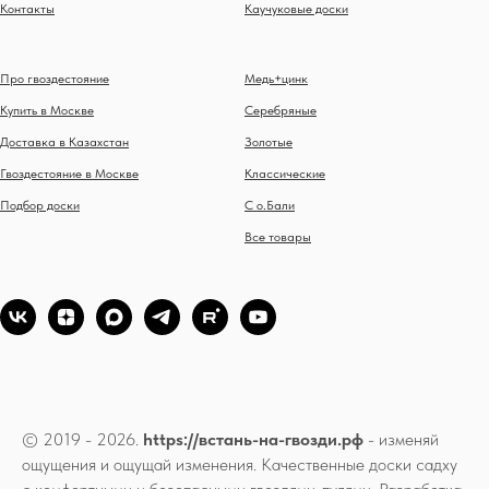
Контакты
Каучуковые доски
Про гвоздестояние
Медь+цинк
Купить в Москве
Серебряные
Доставка в Казахстан
Золотые
Гвоздестояние в Москве
Классические
Подбор доски
С о.Бали
Все товары
© 2019 - 2026.
https://встань-на-гвозди.рф
- изменяй
ощущения и ощущай изменения. Качественные доски садху