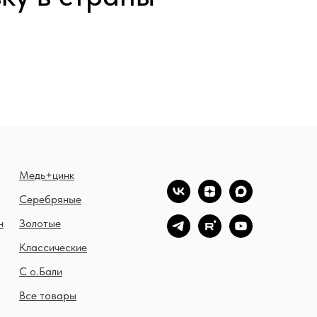
Медь+цинк
Серебряные
н
Золотые
Классические
С о.Бали
Все товары