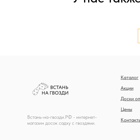
Каталог
Акции
Доски о
Цены
Встань-на-гвозди.РФ - интернет-
Контакт
магазин досок садху с гвоздями.