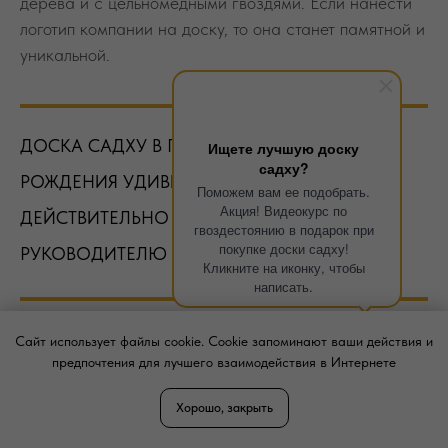
РОЖДЕНИЯ УДИВИТ, ЗАПОМНИТСЯ И
ДЕЙСТВИТЕЛЬНО ПРИГОДИТСЯ
РУКОВОДИТЕЛЮ У КОТОРОГО ВСЕ ЕСТЬ
Ищете лучшую доску
садху?
Поможем вам ее подобрать.
Для начальника важно уметь концентрироваться на
Акция! Видеокурс по
главных целях, находить простые решения сложных
гвоздестоянию в подарок при
покупке доски садху!
задач, укреплять нервную систему, иметь навыки
Кликните на иконку, чтобы
самоконтроля и получать заряд энергии для
написать.
достижения успехов в бизнесе. Практика на гвоздях
прокачает эти навыки и станет необходимой даже
Сайт использует файлы cookie. Cookie запоминают ваши действия и
если босс не был знаком с ней прежде.
предпочтения для лучшего взаимодействия в Интернете
Хорошо, закрыть