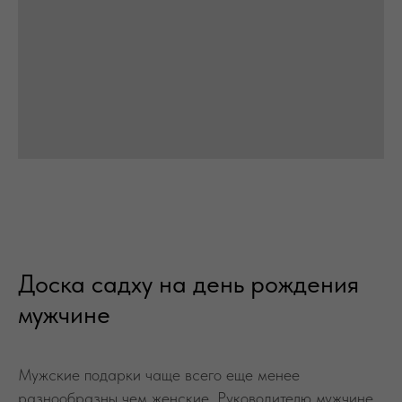
Доска садху на день рождения
мужчине
Мужские подарки чаще всего еще менее
разнообразны чем женские. Руководителю мужчине
на день рождения дарят ежедневник, мужу -
одеколон или набор для бритья, другу - кошелек,
парню - ремень или другой типичный мужской
подарок. Это скучно. Такими подарками
действительно никого не удивишь, и свое личное