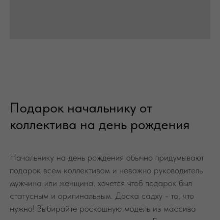
Подарок начальнику от
коллектива на день рождения
Начальнику на день рождения обычно придумывают
подарок всем коллективом и неважно руководитель
мужчина или женщина, хочется чтоб подарок был
статусным и оригинальным. Доска садху - то, что
нужно! Выбирайте роскошную модель из массива
дерева и с цельномедными гвоздями. Если нанести
логотип компании на доску, то она станет памятной и
уникальной.
ДОСКА САДХУ В ПОДАРОК НА ДЕНЬ