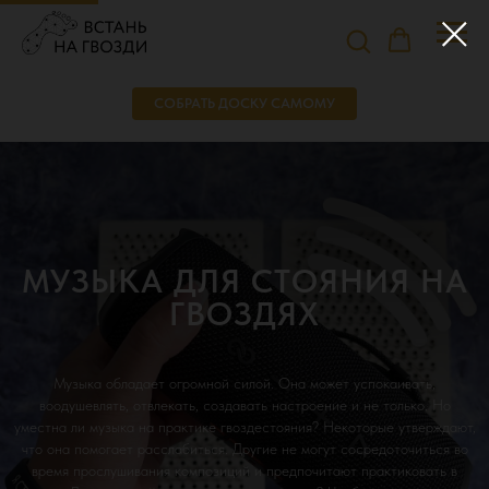
СОБРАТЬ ДОСКУ САМОМУ
МУЗЫКА ДЛЯ СТОЯНИЯ НА
ГВОЗДЯХ
Музыка обладает огромной силой. Она может успокаивать,
воодушевлять, отвлекать, создавать настроение и не только. Но
уместна ли музыка на практике гвоздестояния? Некоторые утверждают,
что она помогает расслабиться. Другие не могут сосредоточиться во
время прослушивания композиций и предпочитают практиковать в