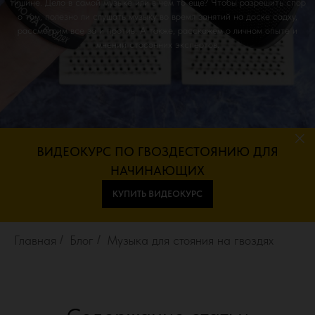
тишине. Дело в самой музыке или в чем то еще? Чтобы разрешить спор
о том, полезно ли слушать музыку во время занятий на доске садху,
рассмотрим все за и против. А также, расскажем о личном опыте и
мнении сторонних экспертов.
ВИДЕОКУРС ПО ГВОЗДЕСТОЯНИЮ ДЛЯ
НАЧИНАЮЩИХ
КУПИТЬ ВИДЕОКУРС
Главная
/
Блог
/
Музыка для стояния на гвоздях