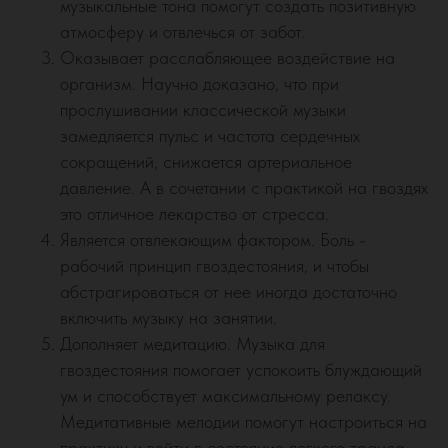
музыкальные тона помогут создать позитивную
атмосферу и отвлечься от забот.
Оказывает расслабляющее воздействие на
организм. Научно доказано, что при
прослушивании классической музыки
замедляется пульс и частота сердечных
сокращений, снижается артериальное
давление. А в сочетании с практикой на гвоздях
это отличное лекарство от стресса.
Является отвлекающим фактором. Боль -
рабочий принцип гвоздестояния, и чтобы
абстрагироваться от нее иногда достаточно
включить музыку на занятии.
Дополняет медитацию. Музыка для
гвоздестояния помогает успокоить блуждающий
ум и способствует максимальному релаксу.
Медитативные мелодии помогут настроиться на
практику и войти в состояние легкого транса.